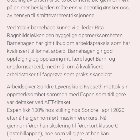
på en mer beskjeden måte enn vi egentlig ønsker oss,
av hensyn til smittevernrestriksjonene.
Ved Ydalir barnehage kunne vi gi leder Rita
Ragnhildsløkken den hyggelige oppmerksomheten.
Barnehagen har gitt tilbud om arbeidspraksis som har
kvalifisert til lønnet arbeid. Barnehagen gir god
oppfølging og opplæring iht. lærefaget Barn- og
ungdomsarbeid, med mål om å kvalifisere
arbeidstaker til fagprøve som praksiskandidat.
Arbeidsgiver Sondre Løvenskiold Kveseth mottok sin
oppmerksomhet sammen med Espen som tidligere
var deltaker ved AFT-tiltaket.
Espen fikk 100% hos stilling hos Sondre i april 2020
etter å ha gjennomført maskinførerkurs. Nå
gjennomfører han skolering til førerkort klasse C
(lastebillappen), noe som vil gjøre at han kan