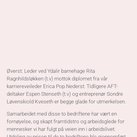
Øverst: Leder ved Ydalir barnehage Rita
Ragnhildsløkken (t.v) mottok diplomet fra vår
karriereveileder Erica Pop.Nederst: Tidligere AFT-
deltaker Espen Stenseth (t.v) og entreprenør Sondre
Løvenskiold Kveseth er begge glade for utmerkelsen.
Samarbeidet med disse to bedriftene har vært en
fornøyelse, og skapt framtidstro og arbeidsglede for
mennesker vi har fulgt på veien inn i arbeidslivet.
Utdeling av prisen til de to bedriftene ble gjennomført