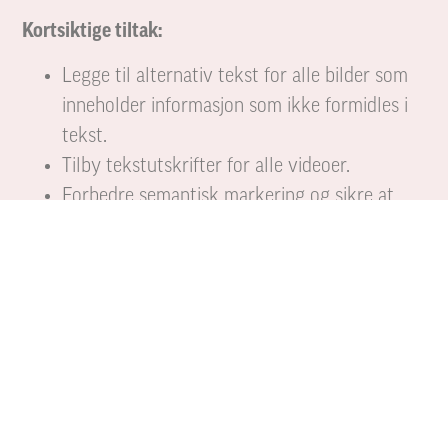
Kortsiktige tiltak:
Legge til alternativ tekst for alle bilder som
inneholder informasjon som ikke formidles i
tekst.
Tilby tekstutskrifter for alle videoer.
Forbedre semantisk markering og sikre at
overskriftene er logisk strukturert.
Forbedre koding av skjemaer og
tilgjengeligheten til tabeller.
Opprette hoppkoblinger og snarveier til ofte
brukt innhold.
Langsiktige tiltak:
Tekste alle videoer.