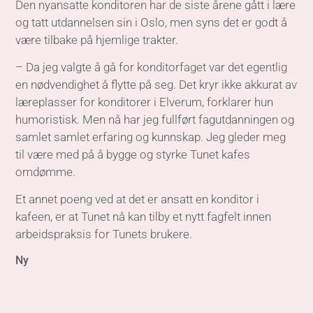
Den nyansatte konditoren har de siste årene gått i lære
og tatt utdannelsen sin i Oslo, men syns det er godt å
være tilbake på hjemlige trakter.
– Da jeg valgte å gå for konditorfaget var det egentlig
en nødvendighet å flytte på seg. Det kryr ikke akkurat av
læreplasser for konditorer i Elverum, forklarer hun
humoristisk. Men nå har jeg fullført fagutdanningen og
samlet samlet erfaring og kunnskap. Jeg gleder meg
til være med på å bygge og styrke Tunet kafes
omdømme.
Et annet poeng ved at det er ansatt en konditor i
kafeen, er at Tunet nå kan tilby et nytt fagfelt innen
arbeidspraksis for Tunets brukere.
Ny
Arbeidsforberedende trening (AFT) er et tilbud
om arbeidsrettet opplæring og utprøving av
arbeidsevne for personer med nedsatt
arbeidsevne og sammensatte bistandsbehov.