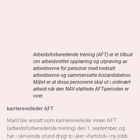
Målet er at disse personene skal ut i ordinært
arbeid når den NAV-støttede AFT-perioden er
over.
karriereveileder AFT
Marit ble ansatt som karriereveileder innen AFT
(arbeidsforberedende trening) den 1. september, og
har i skrivende stund drygt to uker «fartstid» i ny jobb.
– Jeg er opprinnelig utdannet barnehagelærer, og har
de siste 16 årene jobbet som pedagogisk leder i en
naturbarnehage. I naturbarnehagen er vi utendørs stort
sett hele tiden, så det vil bli veldig uvant for meg å
jobbe innendørs, flirer hun.
Hun mener at hennes erfaring fra tidligere jobb vil
komme godt med i det arbeidet hun nå skal gjøre for
Tunet. Marit forteller at hun alltid har vært opptatt av å
se enkeltmennesket, bygge gode relasjoner, veilede og