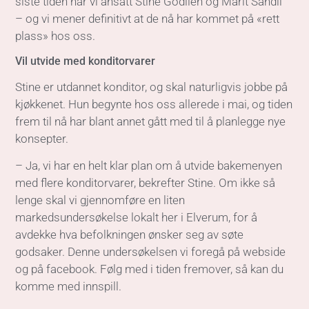
siste tiden har vi ansatt Stine Godlien og Marit Sandli
– og vi mener definitivt at de nå har kommet på «rett
plass» hos oss.
Vil utvide med konditorvarer
Stine er utdannet konditor, og skal naturligvis jobbe på
kjøkkenet. Hun begynte hos oss allerede i mai, og tiden
frem til nå har blant annet gått med til å planlegge nye
konsepter.
– Ja, vi har en helt klar plan om å utvide bakemenyen
med flere konditorvarer, bekrefter Stine. Om ikke så
lenge skal vi gjennomføre en liten
markedsundersøkelse lokalt her i Elverum, for å
avdekke hva befolkningen ønsker seg av søte
godsaker. Denne undersøkelsen vi foregå på webside
og på facebook. Følg med i tiden fremover, så kan du
komme med innspill.