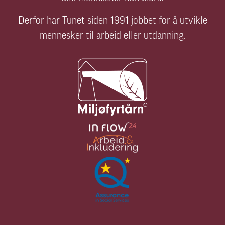
© 2026
Personvernerklæring
Tilgjengelighetser
Kopibeskyttet Tunet
Elverum.
Nettside og SEO av Corecom Digitalbyrå Hamar